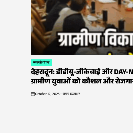
समाचार,
उत्तराखंड
सरकारी योजना
POSTED
देहरादून: डीडीयू-जीकेवाई और DAY-NR
IN
ग्रामीण युवाओं को कौशल और रोजग
October 12, 2025
समय हस्ताक्षर
on