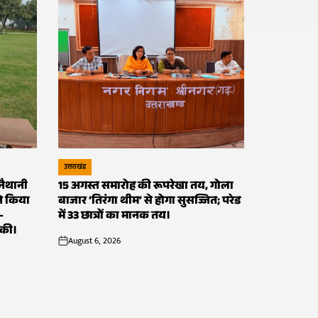
 बार एसोसिएशन ने किया
बाजार 
ता व्यवस्था में जन-
परेड म
रयासों की सराहना की।
August 6, 202
on
श्रीनगर गढ़
वाले स्वतंत
मुख शहर श्रीनगर को स्वच्छ और सुंदर बनाने के
च्छता अभियान के ब्रांड एंबेसडर डॉ. बी.पी....
उत्तराखंड
POSTED
 नैथानी
15 अगस्त समारोह की रूपरेखा तय, गोला
IN
े किया
बाजार ‘तिरंगा थीम’ से होगा सुसज्जित; परेड
-
में 33 छात्रों का मानक तय।
 की।
August 6, 2026
on