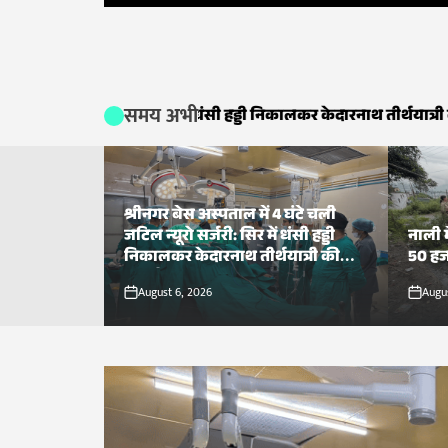
Hindi,
samayhastakshar.
समय अभी
री: सिर में धंसी हड्डी निकालकर केदारनाथ तीर्थयात्री की बचाई जान।
नाली मे
हिंदी
न्यूज़,
श्रीनगर बेस अस्पताल में 4 घंटे चली
जटिल न्यूरो सर्जरी: सिर में धंसी हड्डी
नाली 
हिंदी
निकालकर केदारनाथ तीर्थयात्री की
50 हजा
बचाई जान।
समाचार,
August 6, 2026
Augu
on
on
उत्तराखंड