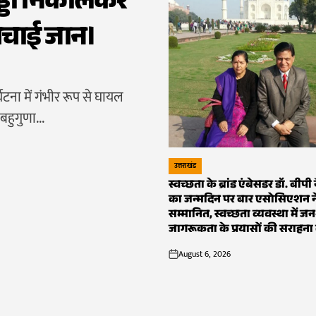
का जन्मदिन पर
सम्मानित, स्वच्छ
छता और जल निकासी प्रणाली के
जागरूकता के प्
 प्रशासन ने अब सख्त...
August 6, 2026
on
श्रीनगर गढ़वाल। देवभूमि के प्र
संकल्प के साथ निरंतर कार्यरत स्व
उत्तराखंड
POSTED
स्वच्छता के ब्रांड एंबेसडर डॉ. बीपी
IN
का जन्मदिन पर बार एसोसिएशन न
सम्मानित, स्वच्छता व्यवस्था में जन
जागरूकता के प्रयासों की सराहना
August 6, 2026
on