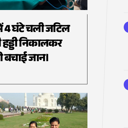
ें 4 घंटे चली जटिल
ंसी हड्डी निकालकर
की बचाई जान।