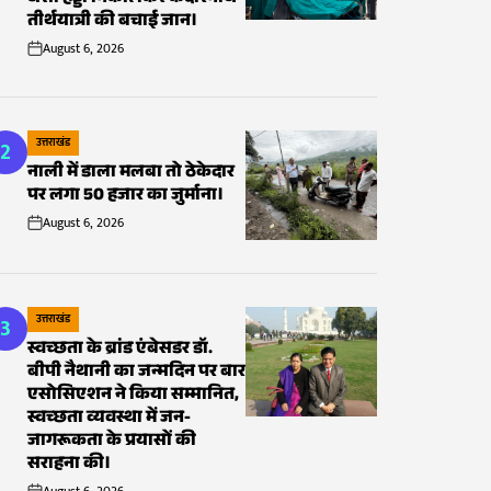
तीर्थयात्री की बचाई जान।
August 6, 2026
on
2
उत्तराखंड
POSTED
नाली में डाला मलबा तो ठेकेदार
IN
पर लगा 50 हजार का जुर्माना।
August 6, 2026
on
3
उत्तराखंड
POSTED
स्वच्छता के ब्रांड एंबेसडर डॉ.
IN
बीपी नैथानी का जन्मदिन पर बार
एसोसिएशन ने किया सम्मानित,
स्वच्छता व्यवस्था में जन-
जागरूकता के प्रयासों की
सराहना की।