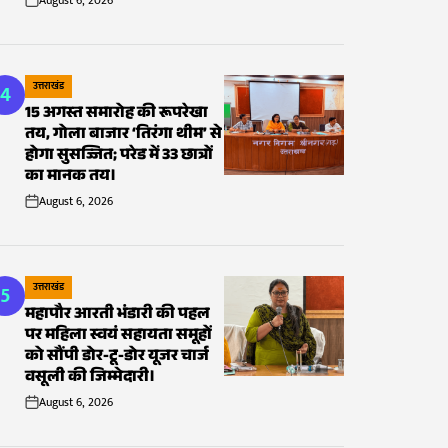
August 6, 2026
on
4
उत्तराखंड
POSTED
15 अगस्त समारोह की रूपरेखा
IN
तय, गोला बाजार ‘तिरंगा थीम’ से
होगा सुसज्जित; परेड में 33 छात्रों
का मानक तय।
August 6, 2026
on
5
उत्तराखंड
POSTED
महापौर आरती भंडारी की पहल
IN
पर महिला स्वयं सहायता समूहों
को सौंपी डोर-टू-डोर यूजर चार्ज
वसूली की जिम्मेदारी।
August 6, 2026
on